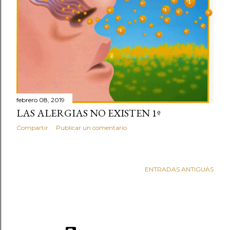
d
a
s
febrero 08, 2019
LAS ALERGIAS NO EXISTEN 1º
Compartir
Publicar un comentario
ENTRADAS ANTIGUAS