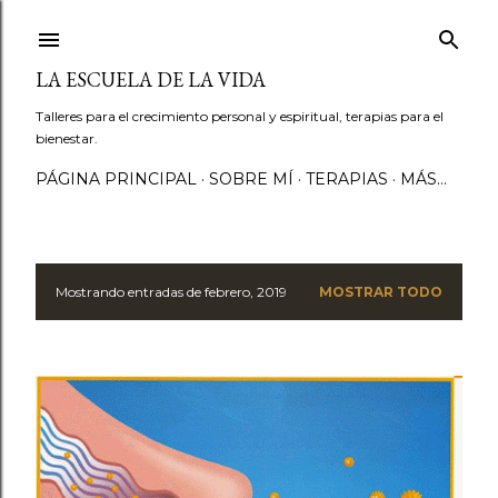
Ir al contenido principal
LA ESCUELA DE LA VIDA
Talleres para el crecimiento personal y espiritual, terapias para el
bienestar.
PÁGINA PRINCIPAL
SOBRE MÍ
TERAPIAS
MÁS…
Mostrando entradas de febrero, 2019
MOSTRAR TODO
E
n
t
r
a