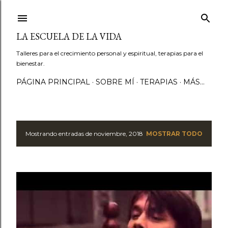
Ir al contenido principal
LA ESCUELA DE LA VIDA
Talleres para el crecimiento personal y espiritual, terapias para el
bienestar.
PÁGINA PRINCIPAL
SOBRE MÍ
TERAPIAS
MÁS…
Mostrando entradas de noviembre, 2018
MOSTRAR TODO
E
n
t
r
a