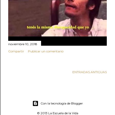
d
a
s
noviembre 10, 2018
Compartir
Publicar un comentario
ENTRADAS ANTIGUAS
Con la tecnología de Blogger
© 2013 La Escuela de la Vida